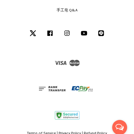
手工皂 Q&A
Twitter
Facebook
Instagram
YouTube
Line
Visa
Master
Terms of Service
|
Privacy Policy
|
Refund Policy