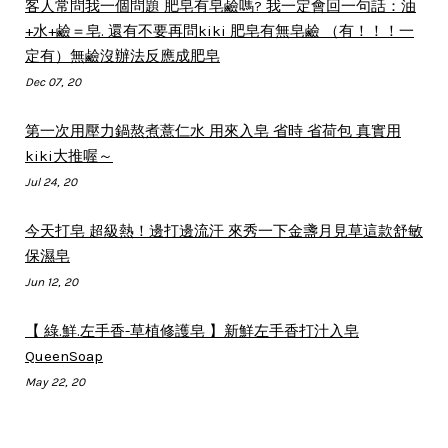
客人常問我一個問題 肥皂有皂鹼嗎? 我一定會回一句話：油
+水+鹼＝皂. 還有不要再問kiki 肥皂有無皂鹼 （有！！！一
定有）無鹼沒辦法反應成肥皂
Dec 07, 20
第一次用壓力鍋熬煮薏仁水 用來入皂 省時 省荷包 真實用
kiki大推喔～
Jul 24, 20
今天打皂 超級熱！邊打邊流汗 來秀一下金盞月見草這款舒敏
保濕皂
Jun 12, 20
【 綠.鮮.左手香-草植修護皂 】新鮮左手香打汁入皂
QueenSoap
May 22, 20