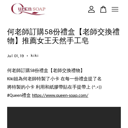
您的購物車目前還是空的。
何老師訂購58份禮盒【老師交換禮
物】推薦女王天然手工皂
繼續購物
•
kiki
Jul 01, 19
何老師訂購
份禮盒【老師交換禮物】
58
姐為何老師特製了小卡
在每一份禮盒提了名
Kiki
將特製的小卡
利用和紙膠帶貼在手提帶上
(^.<))
禮盒
#Queen
https://www.queen-soap.com/