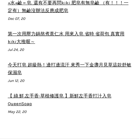
+水+鹼＝皂. 還有不要再問kiki 肥皂有無皂鹼 （有！！！一
定有）無鹼沒辦法反應成肥皂
Dec 07, 20
第一次用壓力鍋熬煮薏仁水 用來入皂 省時 省荷包 真實用
kiki大推喔～
Jul 24, 20
今天打皂 超級熱！邊打邊流汗 來秀一下金盞月見草這款舒敏
保濕皂
Jun 12, 20
【 綠.鮮.左手香-草植修護皂 】新鮮左手香打汁入皂
QueenSoap
May 22, 20