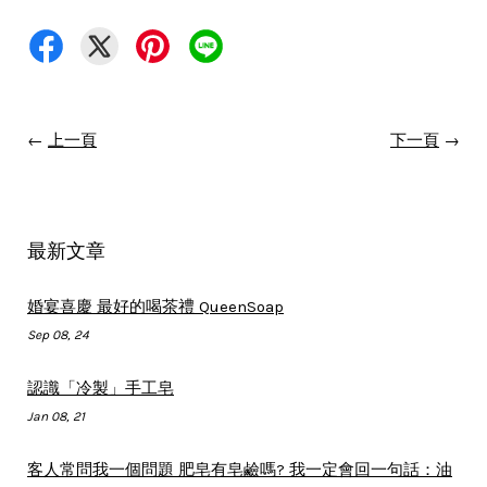
←
上一頁
下一頁
→
最新文章
婚宴喜慶 最好的喝茶禮 QueenSoap
Sep 08, 24
認識「冷製」手工皂
Jan 08, 21
客人常問我一個問題 肥皂有皂鹼嗎? 我一定會回一句話：油