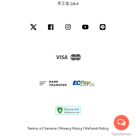
手工皂 Q&A
Twitter
Facebook
Instagram
YouTube
Line
Visa
Master
Terms of Service
|
Privacy Policy
|
Refund Policy