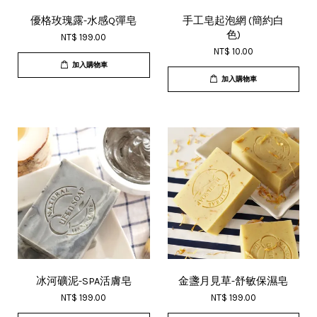
優格玫瑰露-水感Q彈皂
手工皂起泡網 (簡約白
色)
NT$ 199.00
NT$ 10.00
加入購物車
加入購物車
冰河礦泥-SPA活膚皂
金盞月見草-舒敏保濕皂
NT$ 199.00
NT$ 199.00