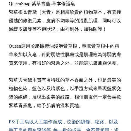
QueenSoap
紫草青黛-草本修護皂
紫草根＆青黛（大青）是相當珍貴的植物草本，有著極
優越的修復元素，皮膚不均等等的混亂肌理，同時可以
減緩皮膚等等不適狀況，由裡到外，加強防護！
Queen運用冷壓橄欖油浸泡紫草根，萃取紫草根中的精
華來加以入皂，針對弱敏性肌膚或是肌理較為薄弱的膚
質來使用，有很好的幫助之外，並能讓肌膚兼顧保養。
紫草與青黛本質有著特殊的草本香氣之外，也是最美的
植物色染，籃色以及暗紫色，以手渲方式來呈現籃紫交
錯的線條，展現出柔美的紋路。相信朋友們一定會喜歡
紫草青黛皂，給予肌膚的溫和質地。
PS:
手工皂以人工製作而成，泫染的線條、紋路、以及
手工皂的顏色深淺等..每一批的成品，會不竟相同；皆