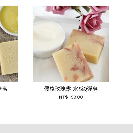
華皂
優格玫瑰露-水感Q彈皂
NT$ 199.00