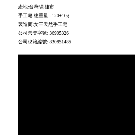
產地:台灣/高雄市
手工皂 總重量 : 120±10g
製造商:女王天然手工皂
公司營登字號: 36905326
公司稅籍編號: 830851485