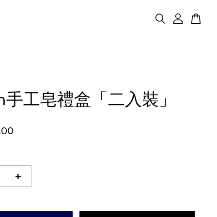
een手工皂禮盒「二入裝」
.00
+