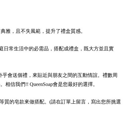
方典雅，且不失風範，提升了禮盒質感。
庭日常生活中的必需品，搭配成禮盒，既大方並且實
不外乎會送個禮，來貼近與朋友之間的互動情誼。禮數周
我們!! QueenSoap會是您最好的選擇。
等質的皂款來做搭配。(請在訂單上留言，寫出您所挑選