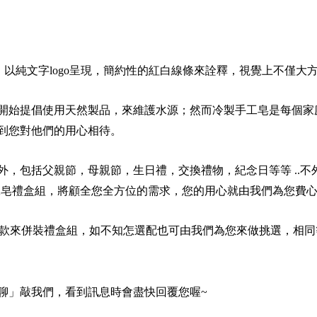
以純文字logo呈現，簡約性的紅白線條來詮釋，視覺上不僅大
開始提倡使用天然製品，來維護水源；然而冷製手工皂是每個家
到您對他們的用心相待。
外，包括父親節，母親節，生日禮，交換禮物，紀念日等等 ..
工皂禮盒組，將顧全您全方位的需求，您的用心就由我們為您費心。相信
皂款來併裝禮盒組，如不知怎選配也可由我們為您來做挑選，相同
聊」敲我們，看到訊息時會盡快回覆您喔~