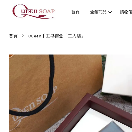
首頁
全館商品
購物
›
首頁
Queen手工皂禮盒「二入裝」