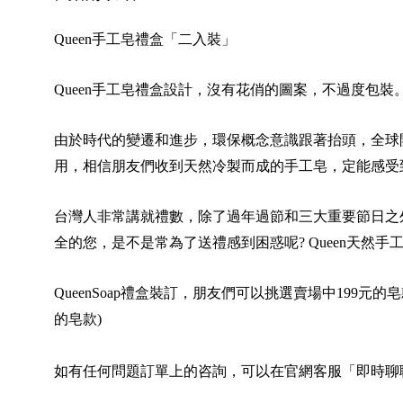
Queen
手工皂禮盒「二入裝」
Queen
手工皂禮盒設計，沒有花俏的圖案，不過度包裝。
由於時代的變遷和進步，環保概念意識跟著抬頭，全球
用，相信朋友們收到天然冷製而成的手工皂，定能感受
台灣人非常講就禮數，除了過年過節和三大重要節日之
全的您，是不是常為了送禮感到困惑呢? Queen天然手
QueenSoap
禮盒裝訂，朋友們可以挑選賣場中199元的
的皂款)
如有任何問題訂單上的咨詢，可以在官網客服「即時聊