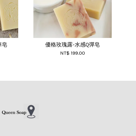
華皂
優格玫瑰露-水感Q彈皂
NT$ 199.00