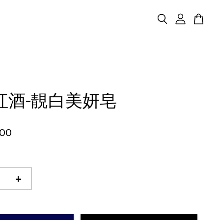
紅酒-靚白美妍皂
.00
+