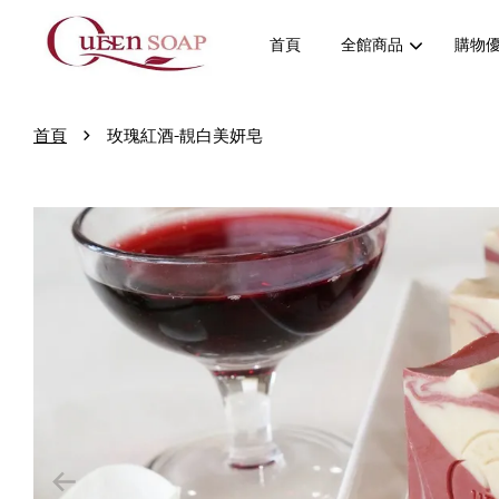
首頁
全館商品
購物
›
首頁
玫瑰紅酒-靚白美妍皂