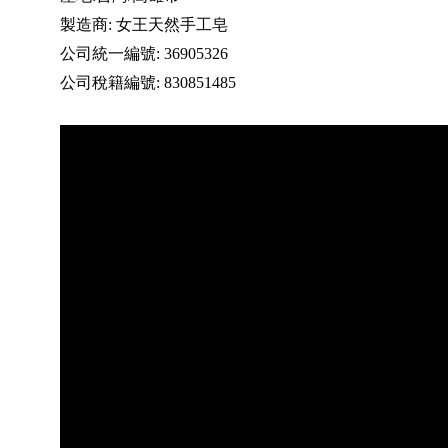
製造商: 女王天然手工皂
公司統一編號: 36905326
公司稅籍編號: 830851485