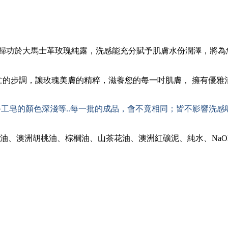
歸功於大馬士革玫瑰純露，洗感能充分賦予肌膚水份潤澤，將為
忙的步調，讓玫瑰美膚的精粹，滋養您的每一吋肌膚， 擁有優雅
工皂的顏色深淺等..每一批的成品，會不竟相同；皆不影響洗感
果油、澳洲胡桃油、棕櫚油、山茶花油、澳洲紅礦泥、
純水、Na