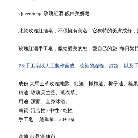
QueenSoap
玫瑰紅酒-靚白美妍皂
此款玫瑰紅酒皂，不僅擁有美名，它獨特的美膚成分，
玫瑰紅酒手工皂，獻給愛美的您，愛自己的您 !每日繁
PS:
手工皂以人工製作而成，泫染的線條、紋路、以及手
成份:大馬士革玫瑰純露、紅酒、橄欖油、椰子油、榛
精油: 玫瑰天竺葵、薰衣草。
用途: 潔顏、全身沐浴。
膚質: 混合性 / 中性 / 乾性
手工皂 總重量: 120±10g
產地:台灣/高雄市