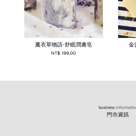
薰衣草物語-舒眠潤膚皂
金
NT$ 199.00