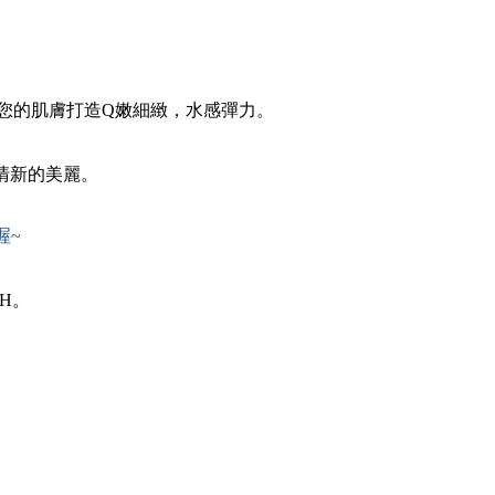
您的肌膚打造Q嫩細緻，水感彈力。
清新的美麗。
喔~
OH。