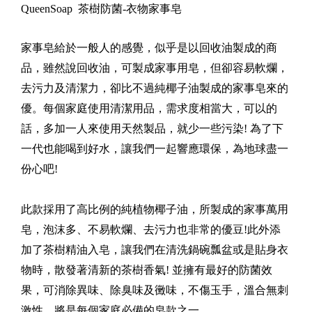
QueenSoap
茶樹防菌-衣物家事皂
家事皂給於一般人的感覺，似乎是以回收油製成的商
品，雖然說回收油，可製成家事用皂，但卻容易軟爛，
去污力及清潔力，卻比不過純椰子油製成的家事皂來的
優。每個家庭使用清潔用品，需求度相當大，可以的
話，多加一人來使用天然製品，就少一些污染! 為了下
一代也能喝到好水，讓我們一起響應環保，為地球盡一
份心吧!
此款採用了高比例的純植物椰子油，所製成的家事萬用
皂，泡沫多、不易軟爛、去污力也非常的優豆!此外添
加了茶樹精油入皂，讓我們在清洗鍋碗瓢盆或是貼身衣
物時，散發著清新的茶樹香氣! 並擁有最好的防菌效
果，可消除異味、除臭味及黴味，不傷玉手，溫合無刺
激性。將是每個家庭必備的皂款之一。