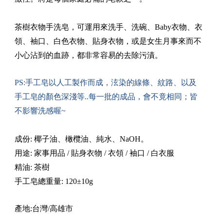
茶樹衣物手洗皂，可運用來洗手、洗碗、Baby衣物、衣
領、袖口、白色衣物、貼身衣物，或是女生月事來而不
小心沾到的血跡，都非常容易的去除污漬。
PS:
手工皂以人工製作而成，泫染的線條、紋路、以及
手工皂的顏色深淺等..每一批的成品，會不竟相同；皆
不影響洗感喔~
成份: 椰子油、橄欖油、
純水、NaOH。
用途: 家事用品 / 貼身衣物 / 衣領 / 袖口 / 白衣服
精油: 茶樹
手工皂總重量: 120±10g
產地:台灣/高雄市